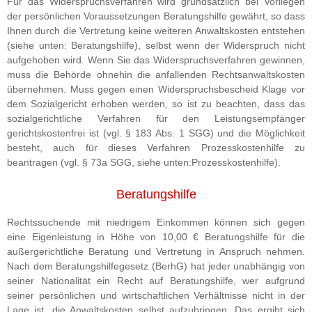
Für das Widerspruchsverfahren wird grundsätzlich bei Vorliegen
der persönlichen Voraussetzungen Beratungshilfe gewährt, so dass
Ihnen durch die Vertretung keine weiteren Anwaltskosten entstehen
(siehe unten: Beratungshilfe), selbst wenn der Widerspruch nicht
aufgehoben wird. Wenn Sie das Widerspruchsverfahren gewinnen,
muss die Behörde ohnehin die anfallenden Rechtsanwaltskosten
übernehmen. Muss gegen einen Widerspruchsbescheid Klage vor
dem Sozialgericht erhoben werden, so ist zu beachten, dass das
sozialgerichtliche Verfahren für den Leistungsempfänger
gerichtskostenfrei ist (vgl. § 183 Abs. 1 SGG) und die Möglichkeit
besteht, auch für dieses Verfahren Prozesskostenhilfe zu
beantragen (vgl. § 73a SGG, siehe unten:Prozesskostenhilfe).
Beratungshilfe
Rechtssuchende mit niedrigem Einkommen können sich gegen
eine Eigenleistung in Höhe von 10,00 € Beratungshilfe für die
außergerichtliche Beratung und Vertretung in Anspruch nehmen.
Nach dem Beratungshilfegesetz (BerhG) hat jeder unabhängig von
seiner Nationalität ein Recht auf Beratungshilfe, wer aufgrund
seiner persönlichen und wirtschaftlichen Verhältnisse nicht in der
Lage ist, die Anwaltskosten selbst aufzubringen. Das ergibt sich