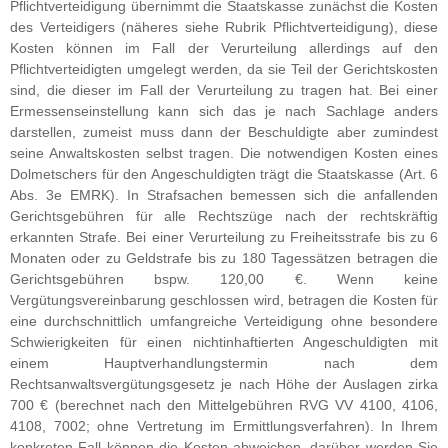
Pflichtverteidigung übernimmt die Staatskasse zunächst die Kosten
des Verteidigers (näheres siehe Rubrik Pflichtverteidigung), diese
Kosten können im Fall der Verurteilung allerdings auf den
Pflichtverteidigten umgelegt werden, da sie Teil der Gerichtskosten
sind, die dieser im Fall der Verurteilung zu tragen hat. Bei einer
Ermessenseinstellung kann sich das je nach Sachlage anders
darstellen, zumeist muss dann der Beschuldigte aber zumindest
seine Anwaltskosten selbst tragen. Die notwendigen Kosten eines
Dolmetschers für den Angeschuldigten trägt die Staatskasse (Art. 6
Abs. 3e EMRK). In Strafsachen bemessen sich die anfallenden
Gerichtsgebühren für alle Rechtszüge nach der rechtskräftig
erkannten Strafe. Bei einer Verurteilung zu Freiheitsstrafe bis zu 6
Monaten oder zu Geldstrafe bis zu 180 Tagessätzen betragen die
Gerichtsgebühren bspw. 120,00 €. Wenn keine
Vergütungsvereinbarung geschlossen wird, betragen die Kosten für
eine durchschnittlich umfangreiche Verteidigung ohne besondere
Schwierigkeiten für einen nichtinhaftierten Angeschuldigten mit
einem Hauptverhandlungstermin nach dem
Rechtsanwaltsvergütungsgesetz je nach Höhe der Auslagen zirka
700 € (berechnet nach den Mittelgebühren RVG VV 4100, 4106,
4108, 7002; ohne Vertretung im Ermittlungsverfahren). In Ihrem
konkreten Fall können die Kosten abweichen, darüber werden Sie